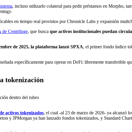
sistema
, incluso utilizarlo colateral para pedir préstamos en Morpho, tam
rming)-
ificables en tiempo real provistos por Chronicle Labs y expansión multc
de Centrifuge
, que busca
que activos institucionales puedan circul
embre de 2025, la plataforma lanzó SPXA
, el primer fondo índice t
eñada específicamente para operar en DeFi: libremente transferible que
la tokenización
ción dentro del rubro
e activos tokenizados
, el cual -al 23 de marzo de 2026- ya alcanzó l
leton y JPMorgan ya han lanzado fondos tokenizados, y Standard Charte