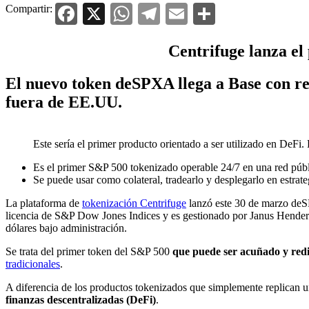
Facebook
X
WhatsApp
Telegram
Email
Compartir
Compartir:
Centrifuge lanza el
El nuevo token deSPXA llega a Base con r
fuera de EE.UU.
Este sería el primer producto orientado a ser utilizado en DeFi.
Es el primer S&P 500 tokenizado operable 24/7 en una red públ
Se puede usar como colateral, tradearlo y desplegarlo en estrat
La plataforma de
tokenización Centrifuge
lanzó este 30 de marzo deSP
licencia de S&P Dow Jones Indices y es gestionado por Janus Henders
dólares bajo administración.
Se trata del primer token del S&P 500
que puede ser acuñado y redi
tradicionales
.
A diferencia de los productos tokenizados que simplemente replican un
finanzas descentralizadas (DeFi)
.