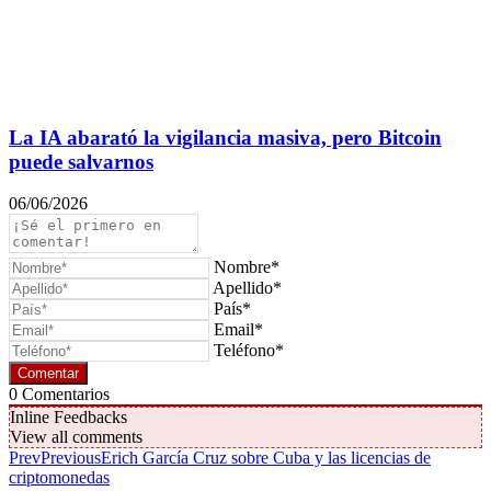
La IA abarató la vigilancia masiva, pero Bitcoin
puede salvarnos
06/06/2026
Nombre*
Apellido*
País*
Email*
Teléfono*
0
Comentarios
Inline Feedbacks
View all comments
Prev
Previous
Erich García Cruz sobre Cuba y las licencias de
criptomonedas