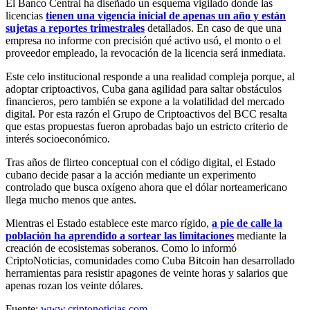
El Banco Central ha diseñado un esquema vigilado donde las
licencias
tienen una vigencia inicial de apenas un año y están
sujetas a reportes trimestrales
detallados. En caso de que una
empresa no informe con precisión qué activo usó, el monto o el
proveedor empleado, la revocación de la licencia será inmediata.
Este celo institucional responde a una realidad compleja porque, al
adoptar criptoactivos, Cuba gana agilidad para saltar obstáculos
financieros, pero también se expone a la volatilidad del mercado
digital. Por esta razón el Grupo de Criptoactivos del BCC resalta
que estas propuestas fueron aprobadas bajo un estricto criterio de
interés socioeconómico.
Tras años de flirteo conceptual con el código digital, el Estado
cubano decide pasar a la acción mediante un experimento
controlado que busca oxígeno ahora que el dólar norteamericano
llega mucho menos que antes.
Mientras el Estado establece este marco rígido,
a pie de calle la
población ha aprendido a sortear las limitaciones
mediante la
creación de ecosistemas soberanos. Como lo informó
CriptoNoticias, comunidades como Cuba Bitcoin han desarrollado
herramientas para resistir apagones de veinte horas y salarios que
apenas rozan los veinte dólares.
Fuente:
www.criptonoticias.com