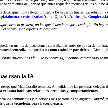
ir herramientas de libertad que antes requerían recursos de los que no 
es decir, quién logra llegar primero a los usuarios finales. La solución 
s plataformas centralizadas (como OpenAI, Anthropic, Google) esta
ar correcto primero, no los que tienen la mejor tecnología. No hay ra
el control sean difíciles de desplazar.
A queda en manos de plataformas centralizadas antes de que la denomin
 control centralizado quedaría como estándar por defecto
. Bitcoin, 
 tendrá mucho más fácil. De lo contrario, el control centralizado segui
nas usan la IA
de riesgo que Matt Corallo remarcó. A medida que las personas delegan 
na ventana hacia sus relaciones, creencias y comportamientos
.
acia los sentimientos y relaciones más personales de alguien», afirmó,
e que la tecnología para hacerlo existe
.