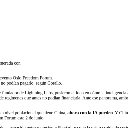
enerada con
el evento Oslo Freedom Forum.
 no podían pagarlo, según Corallo.
 fundador de Lightning Labs, pusieron el foco en cómo la inteligencia art
de regímenes que antes no podían financiarla. Ante ese panorama, ambos
 a nivel poblacional que tiene China,
ahora con la IA pueden
. Y Chin
om Forum este 2 de junio.
o de la ecuación entre represión y libertad, ya que la misma caída de cos