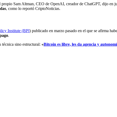
e el propio Sam Altman, CEO de OpenAI, creador de ChatGPT, dijo en ju
adas
, como lo reportó CriptoNoticias.
licy Institute (BPI
) publicado en marzo pasado en el que se afirma hab
 pago
.
 técnica sino estructural:
«
Bitcoin es libre, les da agencia y autonom