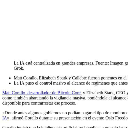
La IA está centralizada en grandes empresas. Fuente: Imagen g
Grok.
Matt Corallo, Elizabeth Spark y Callebtc fueron ponentes en 
La IA puso el control masivo al alcance de regímenes que antes
Matt Corallo, desarrollador de Bitcoin Core
, y Elizabeth Stark, CEO y
como también abaratando la vigilancia masiva, poniéndola al alcance 
disponible para contrarrestar ese proceso.
«Donde antes algunos gobiernos no podían pagar el tipo de monitoreo
IA
», afirmó Corallo durante su presentación en el evento Oslo Freed
Corallo indicó que la inteligencia artificial no beneficia a un solo lad