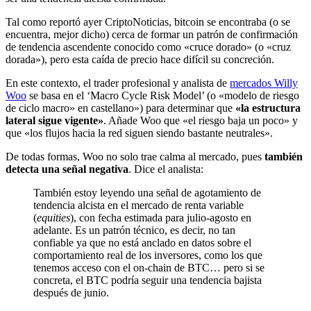
Tal como reportó ayer CriptoNoticias, bitcoin se encontraba (o se
encuentra, mejor dicho) cerca de formar un patrón de confirmación
de tendencia ascendente conocido como «cruce dorado» (o «cruz
dorada»), pero esta caída de precio hace difícil su concreción.
En este contexto, el trader profesional y analista de
mercados Willy
Woo
se basa en el ‘Macro Cycle Risk Model’ (o «modelo de riesgo
de ciclo macro» en castellano») para determinar que
«la estructura
lateral sigue vigente»
. Añade Woo que «el riesgo baja un poco» y
que «los flujos hacia la red siguen siendo bastante neutrales».
De todas formas, Woo no solo trae calma al mercado, pues
también
detecta una señal negativa
. Dice el analista:
También estoy leyendo una señal de agotamiento de
tendencia alcista en el mercado de renta variable
(
equities
), con fecha estimada para julio-agosto en
adelante. Es un patrón técnico, es decir, no tan
confiable ya que no está anclado en datos sobre el
comportamiento real de los inversores, como los que
tenemos acceso con el on-chain de BTC… pero si se
concreta, el BTC podría seguir una tendencia bajista
después de junio.