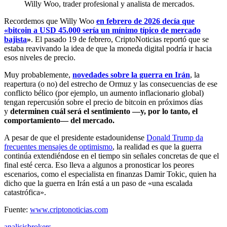
Willy Woo, trader profesional y analista de mercados.
Recordemos que Willy Woo
en febrero de 2026 decía que
«bitcoin a USD 45.000 sería un mínimo típico de mercado
bajista
»
. El pasado 19 de febrero, CriptoNoticias reportó que se
estaba reavivando la idea de que la moneda digital podría ir hacia
esos niveles de precio.
Muy probablemente,
novedades sobre la guerra en Irán
, la
reapertura (o no) del estrecho de Ormuz y las consecuencias de ese
conflicto bélico (por ejemplo, un aumento inflacionario global)
tengan repercusión sobre el precio de bitcoin en próximos días
y
determinen cuál será el sentimiento —y, por lo tanto, el
comportamiento— del mercado.
A pesar de que el presidente estadounidense
Donald Trump da
frecuentes mensajes de optimismo
, la realidad es que la guerra
continúa extendiéndose en el tiempo sin señales concretas de que el
final esté cerca. Eso lleva a algunos a pronosticar los peores
escenarios, como el especialista en finanzas Damir Tokic, quien ha
dicho que la guerra en Irán está a un paso de «una escalada
catastrófica».
Fuente:
www.criptonoticias.com
analisisbrokers