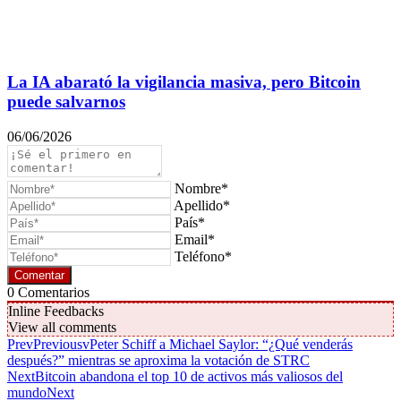
La IA abarató la vigilancia masiva, pero Bitcoin
puede salvarnos
06/06/2026
Nombre*
Apellido*
País*
Email*
Teléfono*
0
Comentarios
Inline Feedbacks
View all comments
Prev
Previous
vPeter Schiff a Michael Saylor: “¿Qué venderás
después?” mientras se aproxima la votación de STRC
Next
Bitcoin abandona el top 10 de activos más valiosos del
mundo
Next