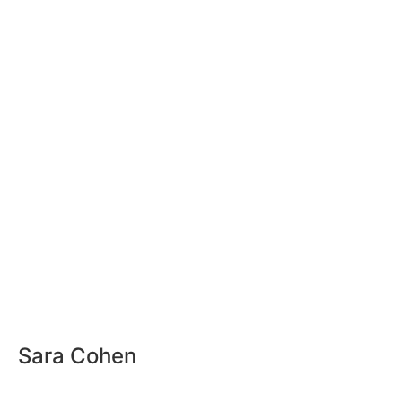
España
México
Chile
Perú
analisisbrokers
bolsadevalores
Exchange
Binance
analisisbrokers.com
WazirX
Bitkub
Brokers
TOKEN
novedades
plataformaexchange
Mudrex
bloomberg
valor
rugpull
Sara Cohen