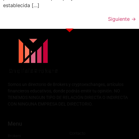
establecida […]
Siguiente
→
Somos un directorio de Brokers y cryptoexchanges, artículos
financieros educativos, donde podrás emitir tu opinión. NO
TENEMOS NINGUN TIPO DE RELACIÓN DIRECTA O INDIRECTA
CON NINGUNA EMPRESA DEL DIRECTORIO.
Menu
Contacto
Brokers