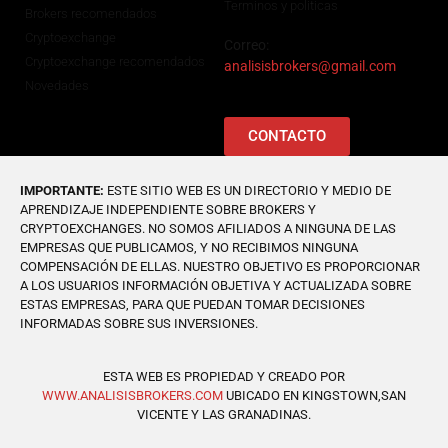
Terminos y politicas
Brokers recomendados
Cryptoexchange
Correo:
Cryptoexchange recomendados
analisisbrokers@gmail.com
Novedades
CONTACTO
IMPORTANTE:
ESTE SITIO WEB ES UN DIRECTORIO Y MEDIO DE
APRENDIZAJE INDEPENDIENTE SOBRE BROKERS Y
CRYPTOEXCHANGES. NO SOMOS AFILIADOS A NINGUNA DE LAS
EMPRESAS QUE PUBLICAMOS, Y NO RECIBIMOS NINGUNA
COMPENSACIÓN DE ELLAS. NUESTRO OBJETIVO ES PROPORCIONAR
A LOS USUARIOS INFORMACIÓN OBJETIVA Y ACTUALIZADA SOBRE
ESTAS EMPRESAS, PARA QUE PUEDAN TOMAR DECISIONES
INFORMADAS SOBRE SUS INVERSIONES.
ESTA WEB ES PROPIEDAD Y CREADO POR
WWW.ANALISISBROKERS.COM
UBICADO EN KINGSTOWN,SAN
VICENTE Y LAS GRANADINAS.