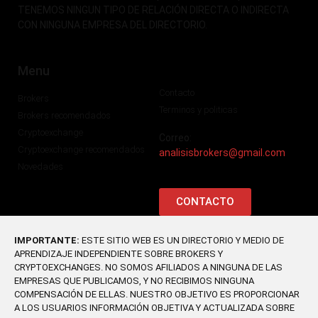
TENEMOS NINGUN TIPO DE RELACIÓN DIRECTA O INDIRECTA
CON NINGUNA EMPRESA DEL DIRECTORIO.
Menu
Contacto
Brokers
Terminos y politicas
Brokers recomendados
Cryptoexchange
Correo:
Cryptoexchange recomendados
analisisbrokers@gmail.com
Novedades
CONTACTO
IMPORTANTE:
ESTE SITIO WEB ES UN DIRECTORIO Y MEDIO DE
APRENDIZAJE INDEPENDIENTE SOBRE BROKERS Y
CRYPTOEXCHANGES. NO SOMOS AFILIADOS A NINGUNA DE LAS
EMPRESAS QUE PUBLICAMOS, Y NO RECIBIMOS NINGUNA
COMPENSACIÓN DE ELLAS. NUESTRO OBJETIVO ES PROPORCIONAR
A LOS USUARIOS INFORMACIÓN OBJETIVA Y ACTUALIZADA SOBRE