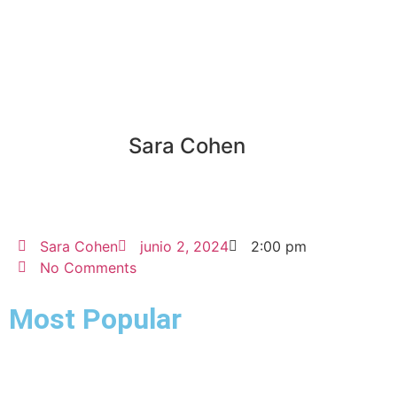
altcoins
bnb
STAKING
solana
Tokens
Rollblock
ganancias
Coin Market Cap
RBLK
Sara Cohen
Sara Cohen
junio 2, 2024
2:00 pm
No Comments
Most Popular