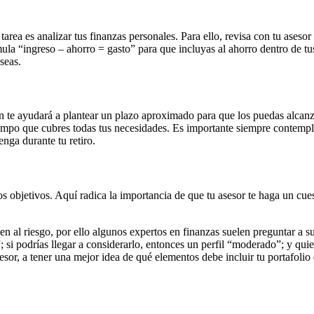
tarea es analizar tus finanzas personales. Para ello, revisa con tu aseso
mula “ingreso – ahorro = gasto” para que incluyas al ahorro dentro de t
eseas.
n te ayudará a plantear un plazo aproximado para que los puedas alcanz
iempo que cubres todas tus necesidades. Es importante siempre contemplar
enga durante tu retiro.
objetivos. Aquí radica la importancia de que tu asesor te haga un cuesti
en al riesgo, por ello algunos expertos en finanzas suelen preguntar a sus 
; si podrías llegar a considerarlo, entonces un perfil “moderado”; y quie
sesor, a tener una mejor idea de qué elementos debe incluir tu portafolio 