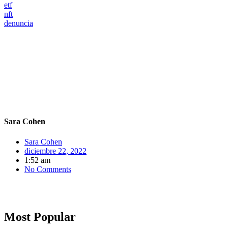
etf
nft
denuncia
Sara Cohen
Sara Cohen
diciembre 22, 2022
1:52 am
No Comments
Most Popular