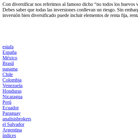
Con diversificar nos referimos al famoso dicho “no todos los huevos v
Debes saber que todas las inversiones conllevan un riesgo. Sin embargo
inversión bien diversificado puede incluir elementos de renta fija, ren
estafa
España
México
Brasil
panama
Chile
Colombia
Venezuela
Honduras
Nicaragua
Perú
Ecuador
Paraguay
analisisbrokers
el Salvador
Argentina
índices