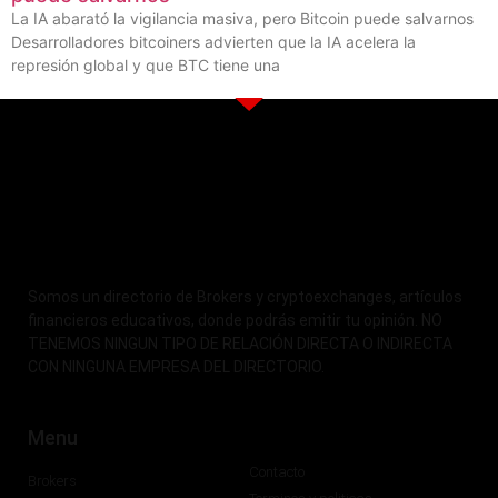
La IA abarató la vigilancia masiva, pero Bitcoin puede salvarnos
Desarrolladores bitcoiners advierten que la IA acelera la
represión global y que BTC tiene una
Somos un directorio de Brokers y cryptoexchanges, artículos
financieros educativos, donde podrás emitir tu opinión. NO
TENEMOS NINGUN TIPO DE RELACIÓN DIRECTA O INDIRECTA
CON NINGUNA EMPRESA DEL DIRECTORIO.
Menu
Contacto
Brokers