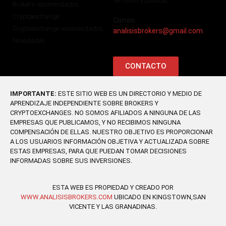
Terminos y politicas
Brokers recomendados
Cryptoexchange
Correo:
Cryptoexchange recomendados
analisisbrokers@gmail.com
Novedades
CONTACTO
IMPORTANTE:
ESTE SITIO WEB ES UN DIRECTORIO Y MEDIO DE
APRENDIZAJE INDEPENDIENTE SOBRE BROKERS Y
CRYPTOEXCHANGES. NO SOMOS AFILIADOS A NINGUNA DE LAS
EMPRESAS QUE PUBLICAMOS, Y NO RECIBIMOS NINGUNA
COMPENSACIÓN DE ELLAS. NUESTRO OBJETIVO ES PROPORCIONAR
A LOS USUARIOS INFORMACIÓN OBJETIVA Y ACTUALIZADA SOBRE
ESTAS EMPRESAS, PARA QUE PUEDAN TOMAR DECISIONES
INFORMADAS SOBRE SUS INVERSIONES.
ESTA WEB ES PROPIEDAD Y CREADO POR
WWW.ANALISISBROKERS.COM
UBICADO EN KINGSTOWN,SAN
VICENTE Y LAS GRANADINAS.