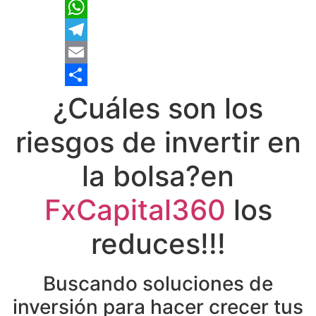
X
WhatsApp
Telegram
Email
Compartir
¿Cuáles son los
riesgos de invertir en
la bolsa?en
FxCapital360
los
reduces!!!
Buscando soluciones de
inversión para hacer crecer tus