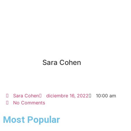
Venezuela
Honduras
Nicaragua
Ecuador
Costa Rica
analisisbrokers
Bolivia
el Salvador
Argentina
traiding
trader
Sara Cohen
Sara Cohen
diciembre 16, 2022
10:00 am
No Comments
Most Popular