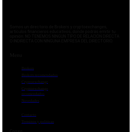
Somos un directorio de Brokers y cryptoexchanges,
artículos financieros educativos, donde podrás emitir tu
opinión. NO TENEMOS NINGUN TIPO DE RELACIÓN DIRECTA
O INDIRECTA CON NINGUNA EMPRESA DEL DIRECTORIO.
Menu
Brokers
Brokers recomendados
Cryptoexchange
Cryptoexchange
recomendados
Novedades
Contacto
Terminos y politicas
Correo: