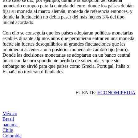
Este caso se dio, por ejemplo, durante la adopción del sistema
monetario europeo para la entrada del euro, donde los países debían
fijar su moneda al marco alemán, moneda de referencia entonces, y
donde la fluctuación no debía pasar del más menos 3% del tipo
inicial acordado.
Con ello se conseguía que los países adoptaran políticas monetarias
estables durante algunos años que permitieran entrar en una moneda
fuerte sin fuertes desequilibrios ni grandes fluctuaciones que les
impidieran acceder a una posterior moneda de cambio fijo (euro).
Donde las decisiones monetarias se adoptaran en un banco central
único con la correspondiente pérdida de soberanía, y que sin
embargo no sirvió para que países como Grecia, Portugal, Italia o
España no tuvieran dificultades.
FUENTE:
ECONOMIPEDIA
México
Brasil
panama
Chile
Colombia