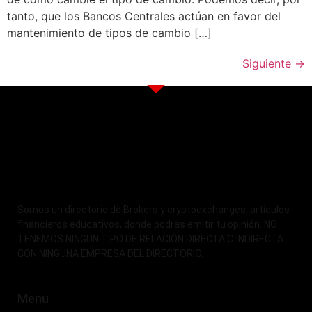
tanto, que los Bancos Centrales actúan en favor del
mantenimiento de tipos de cambio […]
Siguiente
→
Somos un directorio de Brokers y cryptoexchanges, artículos
financieros educativos, donde podrás emitir tu opinión. NO
TENEMOS NINGUN TIPO DE RELACIÓN DIRECTA O INDIRECTA
CON NINGUNA EMPRESA DEL DIRECTORIO.
Menu