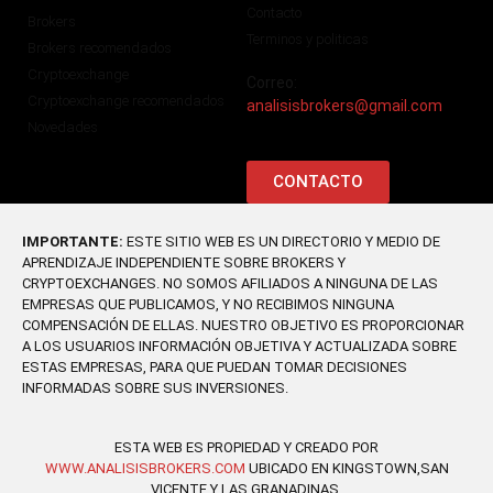
Contacto
Brokers
Terminos y politicas
Brokers recomendados
Cryptoexchange
Correo:
Cryptoexchange recomendados
analisisbrokers@gmail.com
Novedades
CONTACTO
IMPORTANTE:
ESTE SITIO WEB ES UN DIRECTORIO Y MEDIO DE
APRENDIZAJE INDEPENDIENTE SOBRE BROKERS Y
CRYPTOEXCHANGES. NO SOMOS AFILIADOS A NINGUNA DE LAS
EMPRESAS QUE PUBLICAMOS, Y NO RECIBIMOS NINGUNA
COMPENSACIÓN DE ELLAS. NUESTRO OBJETIVO ES PROPORCIONAR
A LOS USUARIOS INFORMACIÓN OBJETIVA Y ACTUALIZADA SOBRE
ESTAS EMPRESAS, PARA QUE PUEDAN TOMAR DECISIONES
INFORMADAS SOBRE SUS INVERSIONES.
ESTA WEB ES PROPIEDAD Y CREADO POR
WWW.ANALISISBROKERS.COM
UBICADO EN KINGSTOWN,SAN
VICENTE Y LAS GRANADINAS.