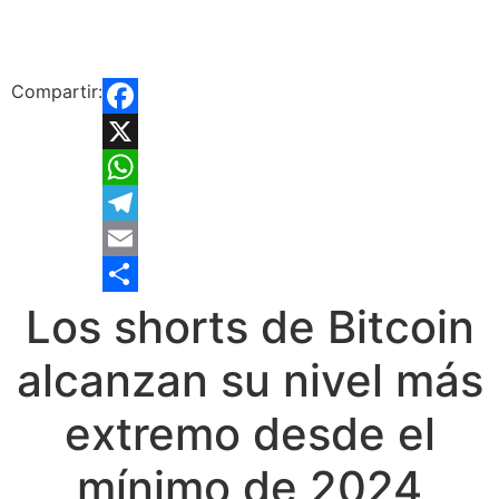
Compartir:
Facebook
X
WhatsApp
Telegram
Email
Compartir
Los shorts de Bitcoin
alcanzan su nivel más
extremo desde el
mínimo de 2024