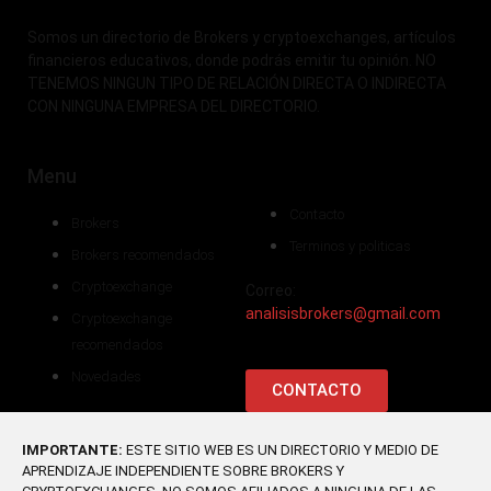
Somos un directorio de Brokers y cryptoexchanges, artículos
financieros educativos, donde podrás emitir tu opinión. NO
TENEMOS NINGUN TIPO DE RELACIÓN DIRECTA O INDIRECTA
CON NINGUNA EMPRESA DEL DIRECTORIO.
Menu
Contacto
Brokers
Terminos y politicas
Brokers recomendados
Cryptoexchange
Correo:
analisisbrokers@gmail.com
Cryptoexchange
recomendados
Novedades
CONTACTO
IMPORTANTE:
ESTE SITIO WEB ES UN DIRECTORIO Y MEDIO DE
APRENDIZAJE INDEPENDIENTE SOBRE BROKERS Y