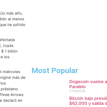
io más alto,
dido al menos
que ha sufrido
 afectada
X, cuyas
$ 1 billón
e los
Most Popular
l miércoles
originó más de
Dogecoin vuelve a
 los
Paralelo
e préstamo
07/06/2026
 Three Arrows
Bitcoin bajo presi
se declaró en
$62,000 y salida