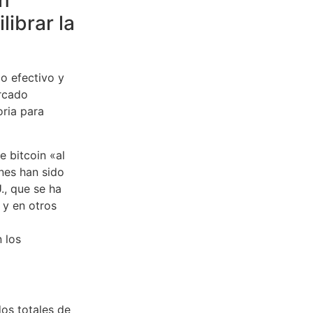
un
librar la
o efectivo y
rcado
oria para
 bitcoin «al
nes han sido
., que se ha
 y en otros
 los
dos totales de