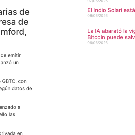
07/06/2026
arias de
El Indio Solari es
06/06/2026
resa de
amford,
La IA abarató la vi
Bitcoin puede sal
06/06/2026
de emitir
lanzó un
de GBTC, con
según datos de
menzado a
llo las
privada en