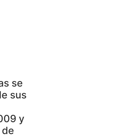
as se
de sus
009 y
s de