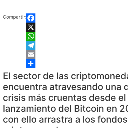
Compartir:
Facebook
X
WhatsApp
Telegram
Email
Compartir
El sector de las criptomoned
encuentra atravesando una 
crisis más cruentas desde el
lanzamiento del Bitcoin en 2
con ello arrastra a los fondo