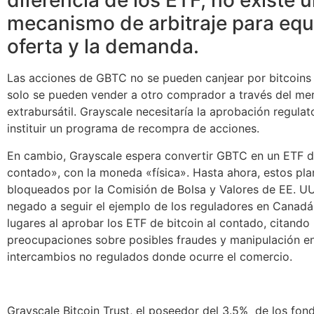
diferencia de los ETF, no existe 
mecanismo de arbitraje para equi
oferta y la demanda.
Las acciones de GBTC no se pueden canjear por bitcoins 
solo se pueden vender a otro comprador a través del me
extrabursátil. Grayscale necesitaría la aprobación regulat
instituir un programa de recompra de acciones.
En cambio, Grayscale espera convertir GBTC en un ETF de
contado», con la moneda «física». Hasta ahora, estos pla
bloqueados por la Comisión de Bolsa y Valores de EE. UU
negado a seguir el ejemplo de los reguladores en Canadá
lugares al aprobar los ETF de bitcoin al contado, citando
preocupaciones sobre posibles fraudes y manipulación en
intercambios no regulados donde ocurre el comercio.
Grayscale Bitcoin Trust, el poseedor del 3.5% de los fon