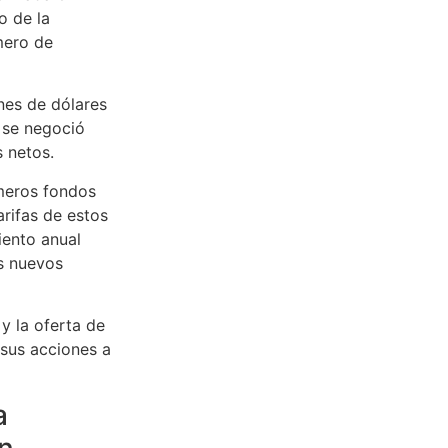
o de la
mero de
nes de dólares
 se negoció
 netos.
imeros fondos
rifas de estos
iento anual
s nuevos
y la oferta de
 sus acciones a
a