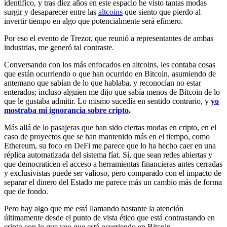
identifico, y tras diez años en este espacio he visto tantas modas
surgir y desaparecer entre las
altcoins
que siento que pierdo al
invertir tiempo en algo que potencialmente será efímero.
Por eso el evento de Trezor, que reunió a representantes de ambas
industrias, me generó tal contraste.
Conversando con los más enfocados en altcoins, les contaba cosas
que están ocurriendo o que han ocurrido en Bitcoin, asumiendo de
antemano que sabían de lo que hablaba, y reconocían no estar
enterados; incluso alguien me dijo que sabía menos de Bitcoin de lo
que le gustaba admitir. Lo mismo sucedía en sentido contrario, y
yo
mostraba mi ignorancia sobre cripto
.
Más allá de lo pasajeras que han sido ciertas modas en cripto, en el
caso de proyectos que se han mantenido más en el tiempo, como
Ethereum, su foco en DeFi me parece que lo ha hecho caer en una
réplica automatizada del sistema fíat. Sí, que sean redes abiertas y
que democraticen el acceso a herramientas financieras antes cerradas
y exclusivistas puede ser valioso, pero comparado con el impacto de
separar el dinero del Estado me parece más un cambio más de forma
que de fondo.
Pero hay algo que me está llamando bastante la atención
últimamente desde el punto de vista ético que está contrastando en
cripto con lo que veo que está ocurriendo en Bitcoin.