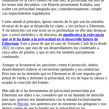
Justamente en la DevConnect de este año, la privacidad fue uno de
los temas más discutidos, con Buterin presentando Kohaku, una
wallet con privacidad integrada que, contradictoriamente, cumple
con requerimientos regulatorios.
Como admití al principio, ignoro mucho de lo que son las entrañas
técnicas de lo que se desarrolla en cripto, y eso incluye a Ethereum.
Y mi intención con este texto no es profundizar en ello sino destacar
que, a nivel simbólico y de discurso,
es
significativa la relevancia
que se le ha dado a la privacidad en el desarrollo futuro de
Ethereum
. Esto a pesar de que el caso de Tornado Cash lleva desde
2022 en curso, que uno de sus desarrolladores fue condenado a
cinco años de prisión, y que el otro fue también parcialmente
condenado.
Aunque se levantaron las sanciones contra el protocolo, ambos
desarrolladores todavía se encuentran apelando a sus sentencias.
Pero esto no ha detenido que en Ethereum se dé este impulso por
pelear de vuelta y defender la privacidad, en vez de bajar la cabeza y
aceptar la coacción del Estado.
Más allá de si las herramientas de privacidad promovidas por
Ethereum son útiles o no, considero que es un llamado de atención
para que, quienes nos mantenemos con la mirada exclusivamente
puesta en
Bitcoin,
nos quitemos por un momento las gríngolas y nos
demos cuenta de que la batalla por la privacidad en las