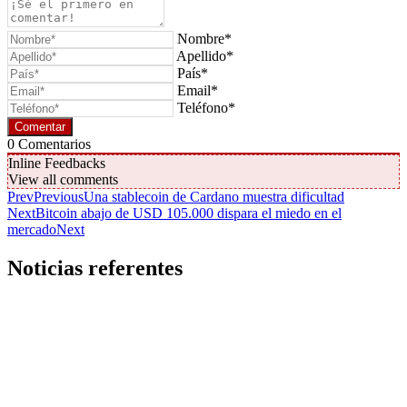
Nombre*
Apellido*
País*
Email*
Teléfono*
0
Comentarios
Inline Feedbacks
View all comments
Prev
Previous
Una stablecoin de Cardano muestra dificultad
Next
Bitcoin abajo de USD 105.000 dispara el miedo en el
mercado
Next
Noticias referentes