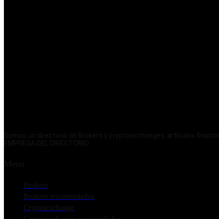
Somos un directorio de Brokers y cryptoexchanges, artículos fina
EMPRESA DEL DIRECTORIO.
Menu
Brokers
Brokers recomendados
Cryptoexchange
Cryptoexchange recomendados