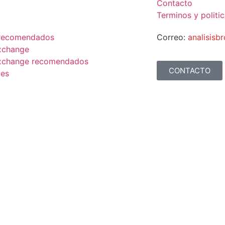
Contacto
Terminos y politi
 recomendados
Correo:
analisis
xchange
xchange recomendados
CONTACTO
es