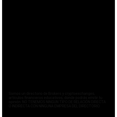
Somos un directorio de Brokers y cryptoexchanges,
artículos financieros educativos, donde podrás emitir tu
opinión. NO TENEMOS NINGUN TIPO DE RELACIÓN DIRECTA
O INDIRECTA CON NINGUNA EMPRESA DEL DIRECTORIO.