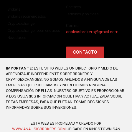
Contacto
Brokers
Terminos y politicas
Brokers recomendados
Cryptoexchange
Correo:
Cryptoexchange recomendados
analisisbrokers@gmail.com
Novedades
CONTACTO
IMPORTANTE:
ESTE SITIO WEB ES UN DIRECTORIO Y MEDIO DE
APRENDIZAJE INDEPENDIENTE SOBRE BROKERS Y
CRYPTOEXCHANGES. NO SOMOS AFILIADOS A NINGUNA DE LAS
EMPRESAS QUE PUBLICAMOS, Y NO RECIBIMOS NINGUNA
COMPENSACIÓN DE ELLAS. NUESTRO OBJETIVO ES PROPORCIONAR
A LOS USUARIOS INFORMACIÓN OBJETIVA Y ACTUALIZADA SOBRE
ESTAS EMPRESAS, PARA QUE PUEDAN TOMAR DECISIONES
INFORMADAS SOBRE SUS INVERSIONES.
ESTA WEB ES PROPIEDAD Y CREADO POR
WWW.ANALISISBROKERS.COM
UBICADO EN KINGSTOWN,SAN