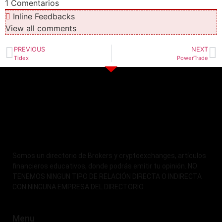
1
Comentarios
Inline Feedbacks
View all comments
PREVIOUS
NEXT
Tidex
PowerTrade
Somos un directorio de Brokers y cryptoexchanges, artículos
financieros educativos, donde podrás emitir tu opinión. NO
TENEMOS NINGUN TIPO DE RELACIÓN DIRECTA O INDIRECTA
CON NINGUNA EMPRESA DEL DIRECTORIO.
Menu