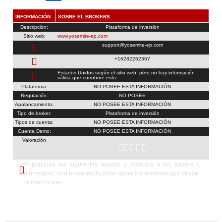
Compartir
INFORMACIÓN
SOBRE EL BROKERS
Descripción:
Plataforma de inversión
Sitio web:
www.yosemite-ep.com
support@yosemite-ep.com
+16282262367
Estados Unidos según el sitio web, péro no hay información
válida que corrobore esto
Plataforma:
NO POSEE ESTA INFORMACIÓN
Regulación:
NO POSEE
Apalancamiento:
NO POSEE ESTA INFORMACIÓN
Tipo de broker:
Plataforma de inversión
Tipos de cuenta:
NO POSEE ESTA INFORMACIÓN
Cuenta Demo:
NO POSEE ESTA INFORMACIÓN
Valoración





Proporciona las siguientes
ayudas o recursos
a los traders o
Yosemite EP
interesados: una breve explicación sobre los servicios que ofrece,
no mucho más.