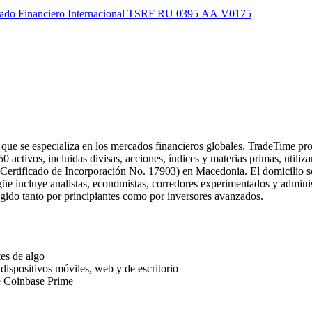
ercado Financiero Internacional TSRF RU 0395 AA V0175
que se especializa en los mercados financieros globales.
TradeTime prop
50 activos, incluidas divisas, acciones, índices y materias primas, util
(Certificado de Incorporación No. 17903) en Macedonia.
El domicilio 
üe incluye analistas, economistas, corredores experimentados y administ
gido tanto por principiantes como por inversores avanzados.
es de algo
dispositivos móviles, web y de escritorio
de Coinbase Prime