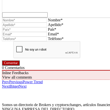
Nombre*
Apellido*
País*
Email*
Teléfono*
0
Comentarios
Inline Feedbacks
View all comments
Prev
Previous
Power Trend
Next
Bitget
Next
Somos un directorio de Brokers y cryptoexchanges, artículos
NINGUNA EMPRESA DEL DIRECTORIO.