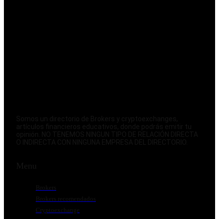
Somos un directorio de Brokers y cryptoexchanges,
artículos financieros educativos, donde podrás emitir tu
opinión. NO TENEMOS NINGUN TIPO DE RELACIÓN DIRECTA
O INDIRECTA CON NINGUNA EMPRESA DEL DIRECTORIO.
Menu
Brokers
Brokers recomendados
Cryptoexchange