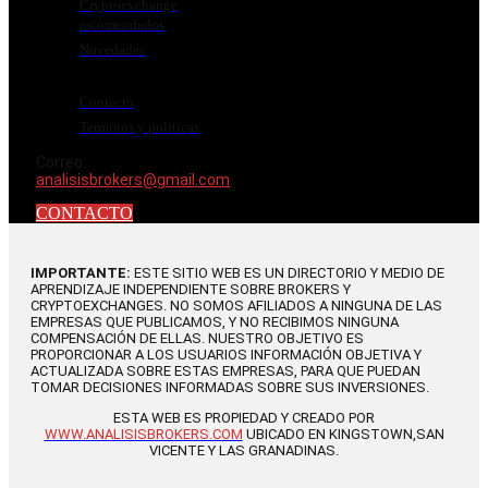
Cryptoexchange
recomendados
Novedades
Contacto
Terminos y politicas
Correo:
analisisbrokers@gmail.com
CONTACTO
IMPORTANTE:
ESTE SITIO WEB ES UN DIRECTORIO Y MEDIO DE
APRENDIZAJE INDEPENDIENTE SOBRE BROKERS Y
CRYPTOEXCHANGES. NO SOMOS AFILIADOS A NINGUNA DE LAS
EMPRESAS QUE PUBLICAMOS, Y NO RECIBIMOS NINGUNA
COMPENSACIÓN DE ELLAS. NUESTRO OBJETIVO ES
PROPORCIONAR A LOS USUARIOS INFORMACIÓN OBJETIVA Y
ACTUALIZADA SOBRE ESTAS EMPRESAS, PARA QUE PUEDAN
TOMAR DECISIONES INFORMADAS SOBRE SUS INVERSIONES.
ESTA WEB ES PROPIEDAD Y CREADO POR
WWW.ANALISISBROKERS.COM
UBICADO EN KINGSTOWN,SAN
VICENTE Y LAS GRANADINAS.