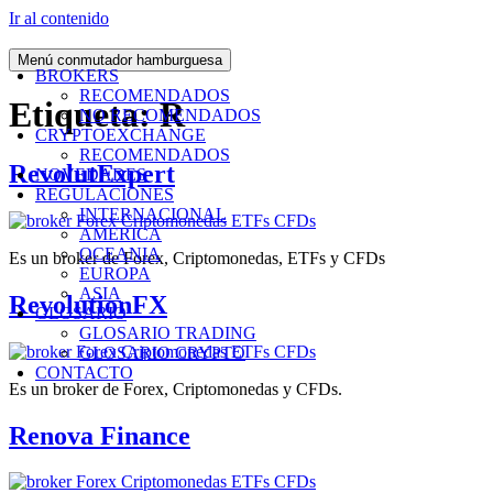
Ir al contenido
Menú conmutador hamburguesa
BROKERS
RECOMENDADOS
Etiqueta:
R
NO RECOMENDADOS
CRYPTOEXCHANGE
RECOMENDADOS
RevolutExpert
NOVEDADES
REGULACIONES
INTERNACIONAL
AMERICA
OCEANIA
Es un broker de Forex, Criptomonedas, ETFs y CFDs
EUROPA
ASIA
RevolutionFX
GLOSARIO
GLOSARIO TRADING
GLOSARIO CRYPTO
CONTACTO
Es un broker de Forex, Criptomonedas y CFDs.
Renova Finance