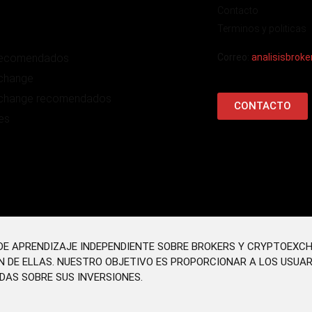
Contacto
Terminos y politicas
recomendados
Correo:
analisisbrok
change
change recomendados
CONTACTO
es
O DE APRENDIZAJE INDEPENDIENTE SOBRE BROKERS Y CRYPTOEXC
N DE ELLAS. NUESTRO OBJETIVO ES PROPORCIONAR A LOS USUA
DAS SOBRE SUS INVERSIONES.