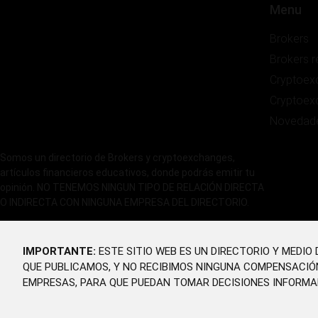
Menu
Brokers
Brokers 
Cryptoex
Cryptoex
Novedad
Somos un directorio de Brokers y cryptoexchanges,
artículos financieros educativos, donde podrás emitir tu
opinión. NO TENEMOS NINGUN TIPO DE RELACIÓN DIRECTA
O INDIRECTA CON NINGUNA EMPRESA DEL DIRECTORIO.
IMPORTANTE:
ESTE SITIO WEB ES UN DIRECTORIO Y MEDI
QUE PUBLICAMOS, Y NO RECIBIMOS NINGUNA COMPENSACIÓ
EMPRESAS, PARA QUE PUEDAN TOMAR DECISIONES INFORMA