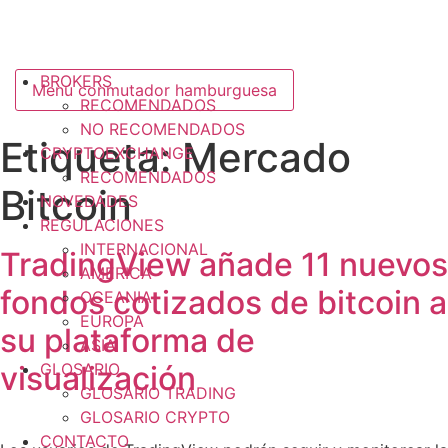
BROKERS
Menú conmutador hamburguesa
RECOMENDADOS
NO RECOMENDADOS
Etiqueta:
Mercado
CRYPTOEXCHANGE
RECOMENDADOS
Bitcoin
NOVEDADES
REGULACIONES
INTERNACIONAL
TradingView añade 11 nuevos
AMERICA
fondos cotizados de bitcoin a
OCEANIA
EUROPA
su plataforma de
ASIA
visualización
GLOSARIO
GLOSARIO TRADING
GLOSARIO CRYPTO
CONTACTO