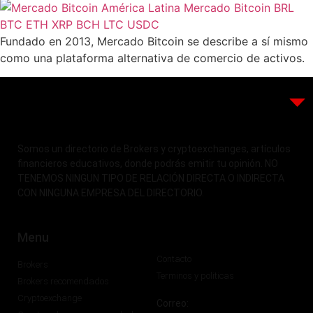
Fundado en 2013, Mercado Bitcoin se describe a sí mismo
como una plataforma alternativa de comercio de activos.
Somos un directorio de Brokers y cryptoexchanges, artículos
financieros educativos, donde podrás emitir tu opinión. NO
TENEMOS NINGUN TIPO DE RELACIÓN DIRECTA O INDIRECTA
CON NINGUNA EMPRESA DEL DIRECTORIO.
Menu
Contacto
Brokers
Terminos y politicas
Brokers recomendados
Cryptoexchange
Correo: