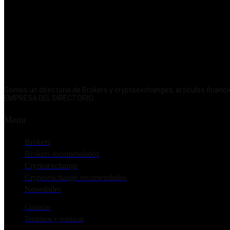
Somos un directorio de Brokers y cryptoexchanges, artículos fina
EMPRESA DEL DIRECTORIO.
Menu
Brokers
Brokers recomendados
Cryptoexchange
Cryptoexchange recomendados
Novedades
Contacto
Terminos y politicas