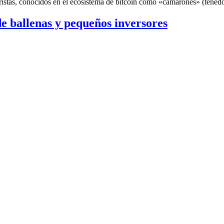
oristas, conocidos en el ecosistema de bitcoin como «camarones» (ten
e ballenas y pequeños inversores