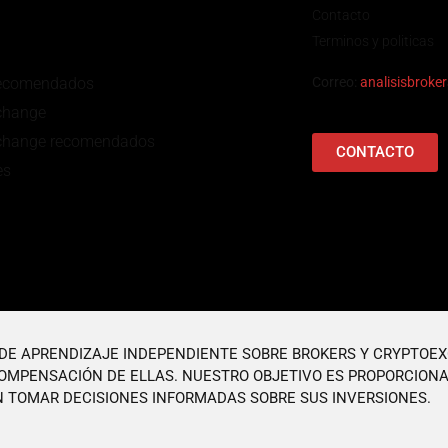
Contacto
Terminos y politicas
recomendados
Correo:
analisisbrok
change
change recomendados
CONTACTO
es
O DE APRENDIZAJE INDEPENDIENTE SOBRE BROKERS Y CRYPTOE
OMPENSACIÓN DE ELLAS. NUESTRO OBJETIVO ES PROPORCIONA
 TOMAR DECISIONES INFORMADAS SOBRE SUS INVERSIONES.