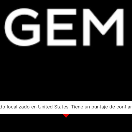
 localizado en United States. Tiene un puntaje de confian