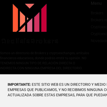
Menu
Brokers
Brokers 
Cryptoex
Cryptoex
Novedad
Somos un directorio de Brokers y cryptoexchanges, artículos
financieros educativos, donde podrás emitir tu opinión. NO
TENEMOS NINGUN TIPO DE RELACIÓN DIRECTA O
INDIRECTA CON NINGUNA EMPRESA DEL DIRECTORIO.
IMPORTANTE:
ESTE SITIO WEB ES UN DIRECTORIO Y MEDI
EMPRESAS QUE PUBLICAMOS, Y NO RECIBIMOS NINGUNA C
ACTUALIZADA SOBRE ESTAS EMPRESAS, PARA QUE PUEDAN