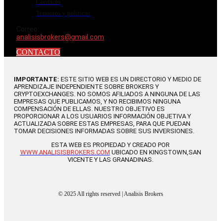
Contacto
Terminos y politicas
Correo:
analisisbrokers@gmail.com
CONTACTO
IMPORTANTE:
ESTE SITIO WEB ES UN DIRECTORIO Y MEDIO DE
APRENDIZAJE INDEPENDIENTE SOBRE BROKERS Y
CRYPTOEXCHANGES. NO SOMOS AFILIADOS A NINGUNA DE LAS
EMPRESAS QUE PUBLICAMOS, Y NO RECIBIMOS NINGUNA
COMPENSACIÓN DE ELLAS. NUESTRO OBJETIVO ES
PROPORCIONAR A LOS USUARIOS INFORMACIÓN OBJETIVA Y
ACTUALIZADA SOBRE ESTAS EMPRESAS, PARA QUE PUEDAN
TOMAR DECISIONES INFORMADAS SOBRE SUS INVERSIONES.
ESTA WEB ES PROPIEDAD Y CREADO POR
WWW.ANALISISBROKERS.COM
UBICADO EN KINGSTOWN,SAN
VICENTE Y LAS GRANADINAS.
© 2025 All rights reserved | Analisis Brokers