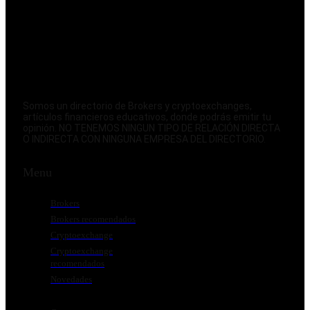
Somos un directorio de Brokers y cryptoexchanges,
artículos financieros educativos, donde podrás emitir tu
opinión. NO TENEMOS NINGUN TIPO DE RELACIÓN DIRECTA
O INDIRECTA CON NINGUNA EMPRESA DEL DIRECTORIO.
Menu
Brokers
Brokers recomendados
Cryptoexchange
Cryptoexchange
recomendados
Novedades