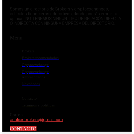
Somos un directorio de Brokers y cryptoexchanges,
artículos financieros educativos, donde podrás emitir tu
opinión. NO TENEMOS NINGUN TIPO DE RELACIÓN DIRECTA
O INDIRECTA CON NINGUNA EMPRESA DEL DIRECTORIO.
Menu
Brokers
Brokers recomendados
Cryptoexchange
Cryptoexchange
recomendados
Novedades
Contacto
Terminos y politicas
Correo:
analisisbrokers@gmail.com
CONTACTO