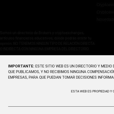
Cryptoex
Cryptoex
Novedad
Somos un directorio de Brokers y cryptoexchanges,
artículos financieros educativos, donde podrás emitir tu
opinión. NO TENEMOS NINGUN TIPO DE RELACIÓN DIRECTA
O INDIRECTA CON NINGUNA EMPRESA DEL DIRECTORIO.
IMPORTANTE:
ESTE SITIO WEB ES UN DIRECTORIO Y MEDI
QUE PUBLICAMOS, Y NO RECIBIMOS NINGUNA COMPENSACIÓ
EMPRESAS, PARA QUE PUEDAN TOMAR DECISIONES INFORMA
ESTA WEB ES PROPIEDAD Y