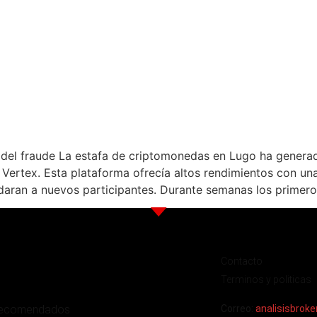
 del fraude La estafa de criptomonedas en Lugo ha generad
ertex. Esta plataforma ofrecía altos rendimientos con una 
daran a nuevos participantes. Durante semanas los primero
Contacto
Terminos y politicas
recomendados
Correo:
analisisbrok