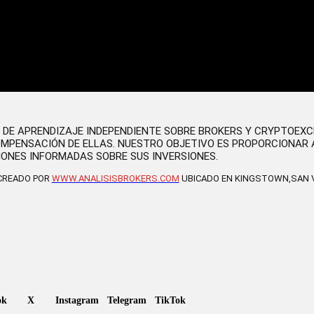
O DE APRENDIZAJE INDEPENDIENTE SOBRE BROKERS Y CRYPTOEX
OMPENSACIÓN DE ELLAS. NUESTRO OBJETIVO ES PROPORCIONAR 
IONES INFORMADAS SOBRE SUS INVERSIONES.
 CREADO POR
WWW.ANALISISBROKERS.COM
UBICADO EN KINGSTOWN,SAN V
ok
X
Instagram
Telegram
TikTok