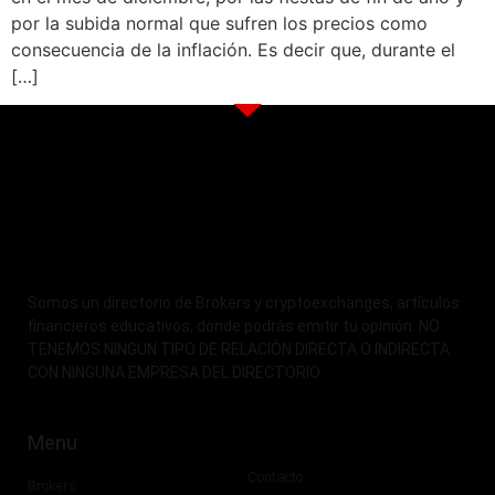
por la subida normal que sufren los precios como
consecuencia de la inflación. Es decir que, durante el
[…]
Somos un directorio de Brokers y cryptoexchanges, artículos
financieros educativos, donde podrás emitir tu opinión. NO
TENEMOS NINGUN TIPO DE RELACIÓN DIRECTA O INDIRECTA
CON NINGUNA EMPRESA DEL DIRECTORIO.
Menu
Contacto
Brokers