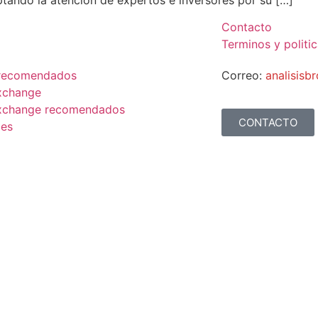
Contacto
Terminos y politi
 recomendados
Correo:
analisis
xchange
xchange recomendados
CONTACTO
es