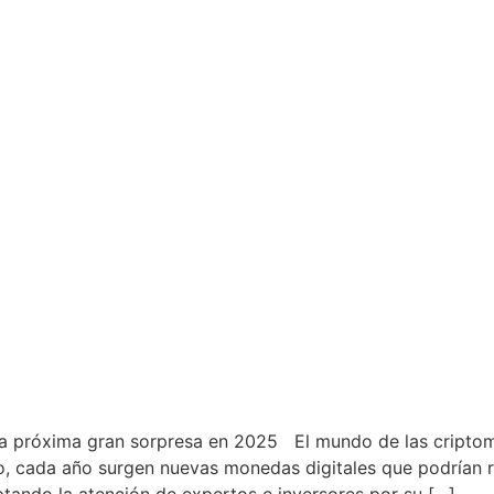
a próxima gran sorpresa en 2025 El mundo de las cripto
o, cada año surgen nuevas monedas digitales que podrían r
ando la atención de expertos e inversores por su […]