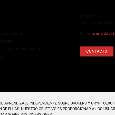
Contacto
Terminos y politicas
recomendados
Correo:
analisisbrok
change
change recomendados
CONTACTO
es
O DE APRENDIZAJE INDEPENDIENTE SOBRE BROKERS Y CRYPTOEXC
N DE ELLAS. NUESTRO OBJETIVO ES PROPORCIONAR A LOS USUA
DAS SOBRE SUS INVERSIONES.