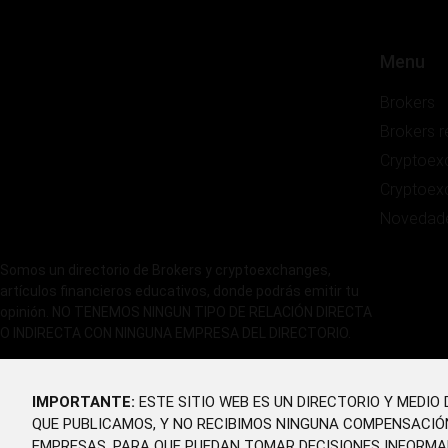
Menu
Brokers
Brokers 
Cryptoex
Cryptoex
Novedad
Somos un directorio de Brokers y cryptoexchanges,
artículos financieros educativos, donde podrás emitir tu
opinión. NO TENEMOS NINGUN TIPO DE RELACIÓN DIRECTA
O INDIRECTA CON NINGUNA EMPRESA DEL DIRECTORIO.
IMPORTANTE:
ESTE SITIO WEB ES UN DIRECTORIO Y MEDI
QUE PUBLICAMOS, Y NO RECIBIMOS NINGUNA COMPENSACIÓ
EMPRESAS, PARA QUE PUEDAN TOMAR DECISIONES INFORMA