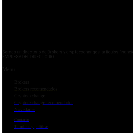
Somos un directorio de Brokers y cryptoexchanges, artículos fina
EMPRESA DEL DIRECTORIO.
Menu
Brokers
Brokers recomendados
Cryptoexchange
Cryptoexchange recomendados
Novedades
Contacto
Terminos y politicas