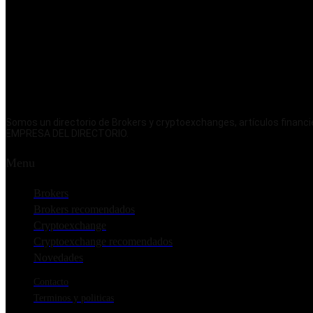
Somos un directorio de Brokers y cryptoexchanges, artículos fina
EMPRESA DEL DIRECTORIO.
Menu
Brokers
Brokers recomendados
Cryptoexchange
Cryptoexchange recomendados
Novedades
Contacto
Terminos y politicas