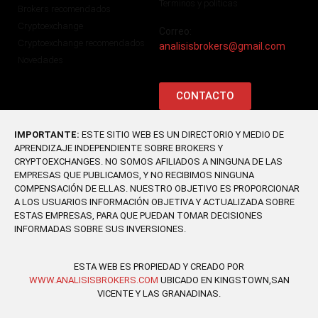
Terminos y politicas
Brokers recomendados
Cryptoexchange
Correo:
Cryptoexchange recomendados
analisisbrokers@gmail.com
Novedades
CONTACTO
IMPORTANTE:
ESTE SITIO WEB ES UN DIRECTORIO Y MEDIO DE
APRENDIZAJE INDEPENDIENTE SOBRE BROKERS Y
CRYPTOEXCHANGES. NO SOMOS AFILIADOS A NINGUNA DE LAS
EMPRESAS QUE PUBLICAMOS, Y NO RECIBIMOS NINGUNA
COMPENSACIÓN DE ELLAS. NUESTRO OBJETIVO ES PROPORCIONAR
A LOS USUARIOS INFORMACIÓN OBJETIVA Y ACTUALIZADA SOBRE
ESTAS EMPRESAS, PARA QUE PUEDAN TOMAR DECISIONES
INFORMADAS SOBRE SUS INVERSIONES.
ESTA WEB ES PROPIEDAD Y CREADO POR
WWW.ANALISISBROKERS.COM
UBICADO EN KINGSTOWN,SAN
VICENTE Y LAS GRANADINAS.