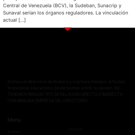
Central de Venezuela (BCV), la Sudeban, Sunacrip y
Sunaval serían los órganos reguladores. La vinculación
actual […]
Somos un directorio de Brokers y cryptoexchanges, artículos
financieros educativos, donde podrás emitir tu opinión. NO
TENEMOS NINGUN TIPO DE RELACIÓN DIRECTA O INDIRECTA
CON NINGUNA EMPRESA DEL DIRECTORIO.
Menu
Contacto
Brokers