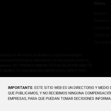
Menu
Brokers
Brokers 
Cryptoex
Cryptoex
Novedad
Somos un directorio de Brokers y cryptoexchanges,
artículos financieros educativos, donde podrás emitir tu
opinión. NO TENEMOS NINGUN TIPO DE RELACIÓN DIRECTA
O INDIRECTA CON NINGUNA EMPRESA DEL DIRECTORIO.
IMPORTANTE:
ESTE SITIO WEB ES UN DIRECTORIO Y MEDI
QUE PUBLICAMOS, Y NO RECIBIMOS NINGUNA COMPENSACIÓ
EMPRESAS, PARA QUE PUEDAN TOMAR DECISIONES INFORMA