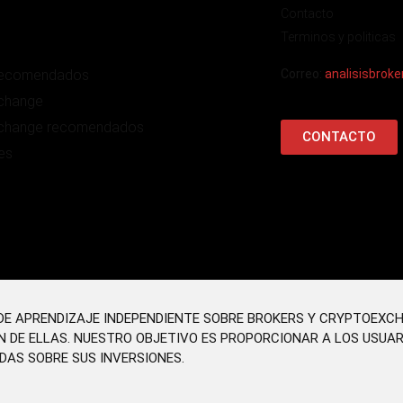
Contacto
Terminos y politicas
recomendados
Correo:
analisisbrok
change
change recomendados
CONTACTO
es
O DE APRENDIZAJE INDEPENDIENTE SOBRE BROKERS Y CRYPTOEXC
N DE ELLAS. NUESTRO OBJETIVO ES PROPORCIONAR A LOS USUA
DAS SOBRE SUS INVERSIONES.