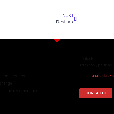
NEXT
Resfinex
Contacto
Terminos y politicas
recomendados
Correo:
analisisbrok
change
change recomendados
CONTACTO
es