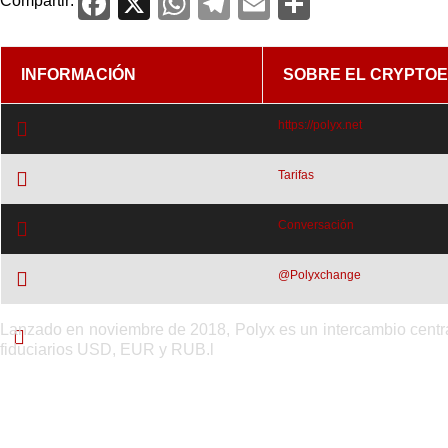
Facebook
X
WhatsApp
Telegram
Email
Comparti
Compartir:
INFORMACIÓN
SOBRE EL CRYPTO
https://polyx.net
Tarifas
Conversación
@Polyxchange
Lanzado en noviembre de 2018, Polyx es un intercambio centr
Acerca de Polyx
fiduciarios USD, EUR y RUB.l