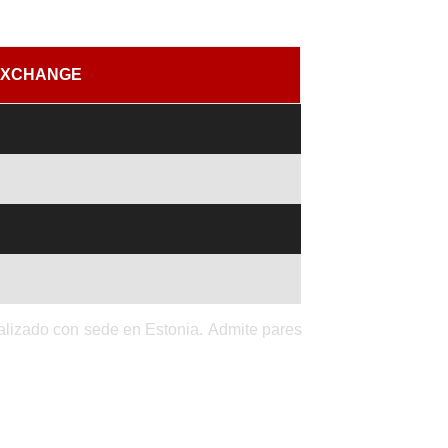
r
EXCHANGE
alizado con sede en Estonia. Admite pares