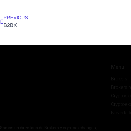
PREVIOUS
B2BX
Menu
Brokers
Brokers 
Cryptoex
Cryptoex
Novedad
Somos un directorio de Brokers y cryptoexchanges,