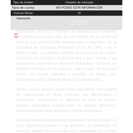
Tipo de broker:
Creador de mercado
Tipos de cuenta:
NO POSEE ESTA INFORMACIÓN
Cuenta Demo:
SI
Valoración





Establecido en 2010, HotForex ha ampliado su presencia
Revisión de HotForex
geográfica para incluir más de 100 países en su huella de
servicio. Los servicios son supervisados ​​y regulados por la
Autoridad de Conducta Financiera (FCA) de nivel 1 en el
Reino Unido. La empresa también tiene licencia de Chipre,
Sudáfrica, los Emiratos Árabes Unidos y San Vicente y las
Granadinas para prestar servicios financieros. Ganador de
múltiples premios de la industria, este creador de mercado
ofrece una amplia variedad y cantidad de activos, que
incluyen acciones, pares de divisas y criptomonedas.
Existen varias razones convincentes para elegir este destino
de operaciones en línea, incluidos sus diferenciales y
comisiones competitivos, la elección de tipos de cuenta,
gráficos mejorados, herramientas de análisis financiero,
funcionalidad de valor agregado y ofertas educativas.
HotForex ofrece compatibilidad comercial con MetaTrader 4 y
5 en dispositivos móviles y de escritorio. La plataforma de
corretaje también tiene una aplicación patentada que permite