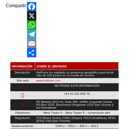
Compartir:
Facebook
X
WhatsApp
Telegram
Email
Compartir
INFORMACIÓN
SOBRE EL BROKERS
Descripción:
HotForex ha ampliado su presencia geográfica para incluir
más de 100 países en su huella de servicio.
Sitio web:
www.hotforex.com
NO POSEE ESTA INFORMACIÓN
+44 20 331 859 78
HF Markets (SV) Ltd. Suite 305, Griffith Corporate Centre,
PO Box 1510, Beachmont Kingstown 1510 San Vicente y
las Granadinas
Plataforma:
Meta Trader 4 – Meta Trader 5 – comerciante web
Regulación:
FCA (Reino Unido); CSEC (Chipre); FSCA (Sudáfrica); DFSA
(EAU); FSA (San Vicente)
Apalancamiento:
1000:1 – 500:1 – 300:1 – 400:1