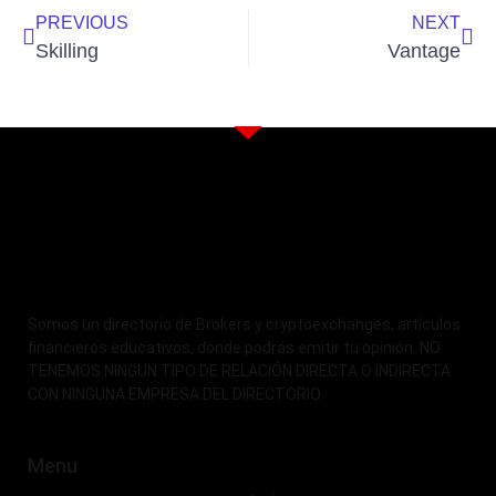
PREVIOUS
NEXT
Skilling
Vantage
Somos un directorio de Brokers y cryptoexchanges, artículos
financieros educativos, donde podrás emitir tu opinión. NO
TENEMOS NINGUN TIPO DE RELACIÓN DIRECTA O INDIRECTA
CON NINGUNA EMPRESA DEL DIRECTORIO.
Menu