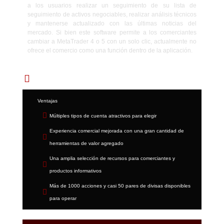
a los usuarios realizar un seguimiento de su lista de
seguimiento de activos negociables, realizar análisis técnicos
y mantenerse actualizado con las últimas noticias del
mercado. Si bien este software permite a los comerciantes
cambiar a MetaTrader 4 o 5 con un solo clic, actualmente no
ofrece el comercio como una función dentro de la aplicación.
Pros y contras
Ventajas
Múltiples tipos de cuenta atractivos para elegir
Experiencia comercial mejorada con una gran cantidad de
herramientas de valor agregado
Una amplia selección de recursos para comerciantes y
productos informativos
Más de 1000 acciones y casi 50 pares de divisas disponibles
para operar