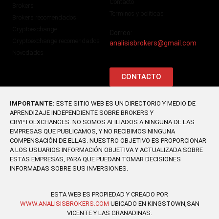
Contacto
Brokers
Terminos y politicas
Brokers recomendados
Cryptoexchange
Correo:
Cryptoexchange recomendados
analisisbrokers@gmail.com
Novedades
CONTACTO
IMPORTANTE:
ESTE SITIO WEB ES UN DIRECTORIO Y MEDIO DE
APRENDIZAJE INDEPENDIENTE SOBRE BROKERS Y
CRYPTOEXCHANGES. NO SOMOS AFILIADOS A NINGUNA DE LAS
EMPRESAS QUE PUBLICAMOS, Y NO RECIBIMOS NINGUNA
COMPENSACIÓN DE ELLAS. NUESTRO OBJETIVO ES PROPORCIONAR
A LOS USUARIOS INFORMACIÓN OBJETIVA Y ACTUALIZADA SOBRE
ESTAS EMPRESAS, PARA QUE PUEDAN TOMAR DECISIONES
INFORMADAS SOBRE SUS INVERSIONES.
ESTA WEB ES PROPIEDAD Y CREADO POR
WWW.ANALISISBROKERS.COM
UBICADO EN KINGSTOWN,SAN
VICENTE Y LAS GRANADINAS.