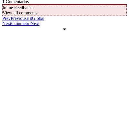
1
Comentarios
Inline Feedbacks
View all comments
Prev
Previous
BitGlobal
Next
Coinmetro
Next