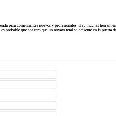
omienda para comerciantes nuevos y profesionales.
Hay muchas herramient
es probable que sea raro que un novato total se presente en la puerta d
Nombre*
Apellido*
País*
Email*
Teléfono*