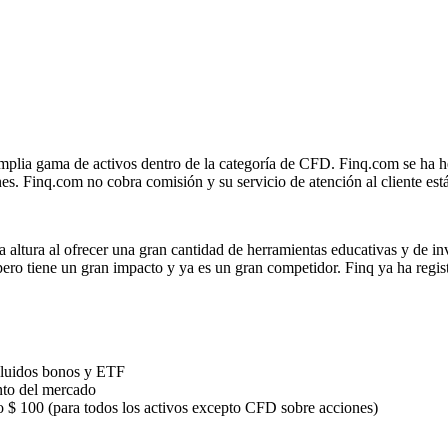
plia gama de activos dentro de la categoría de CFD. Finq.com se ha 
s. Finq.com no cobra comisión y su servicio de atención al cliente está 
la altura al ofrecer una gran cantidad de herramientas educativas y de i
pero tiene un gran impacto y ya es un gran competidor. Finq ya ha regi
ncluidos bonos y ETF
nto del mercado
o $ 100 (para todos los activos excepto CFD sobre acciones)