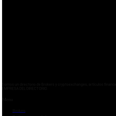
Somos un directorio de Brokers y cryptoexchanges, artículos fina
EMPRESA DEL DIRECTORIO.
Menu
Brokers