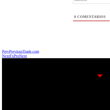
0
COMENTARIOS
Prev
Previous
Trade.com
Next
FxPro
Next