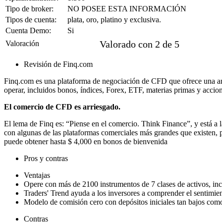
Tipo de broker:
NO POSEE ESTA INFORMACIÓN
Tipos de cuenta:
plata, oro, platino y exclusiva.
Cuenta Demo:
Si





Valorado con 2 de 5
Valoración
Revisión de Finq.com
Finq.com es una plataforma de negociación de CFD que ofrece una am
operar, incluidos bonos, índices, Forex, ETF, materias primas y accione
El comercio de CFD es arriesgado.
El lema de Finq es: “Piense en el comercio. Think Finance”, y está a 
con algunas de las plataformas comerciales más grandes que existen, 
puede obtener hasta $ 4,000 en bonos de bienvenida
Pros y contras
Ventajas
Opere con más de 2100 instrumentos de 7 clases de activos, i
Traders' Trend ayuda a los inversores a comprender el sentimie
Modelo de comisión cero con depósitos iniciales tan bajos com
Contras