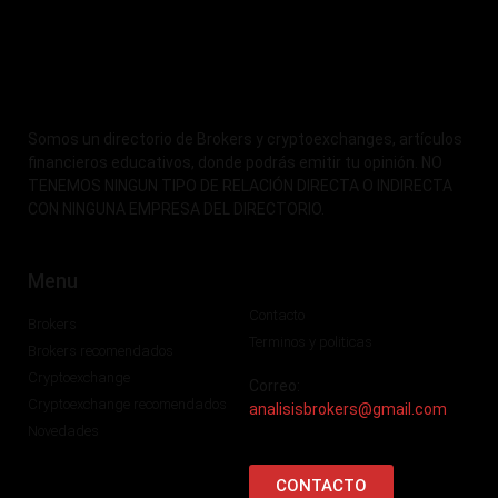
Somos un directorio de Brokers y cryptoexchanges, artículos
financieros educativos, donde podrás emitir tu opinión. NO
TENEMOS NINGUN TIPO DE RELACIÓN DIRECTA O INDIRECTA
CON NINGUNA EMPRESA DEL DIRECTORIO.
Menu
Contacto
Brokers
Terminos y politicas
Brokers recomendados
Cryptoexchange
Correo:
Cryptoexchange recomendados
analisisbrokers@gmail.com
Novedades
CONTACTO