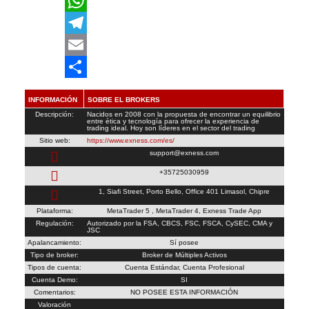
X
WhatsApp
Telegram
Email
Compartir
INFORMACIÓN
SOBRE EL BROKERS
Descripción:
Nacidos en 2008 con la propuesta de encontrar un equilibrio
entre ética y tecnología para ofrecer la experiencia de
trading ideal. Hoy son líderes en el sector del trading
Sitio web:
https://www.exness.com/es/
support@exness.com
+35725030959
1, Siafi Street, Porto Bello, Office 401 Limasol, Chipre
Plataforma:
MetaTrader 5 , MetaTrader 4, Exness Trade App
Regulación:
Autorizado por la FSA, CBCS, FSC, FSCA, CySEC, CMA y
JSC
Apalancamiento:
Sí posee
Tipo de broker:
Broker de Múltiples Activos
Tipos de cuenta:
Cuenta Estándar, Cuenta Profesional
Cuenta Demo:
SI
Comentarios:
NO POSEE ESTA INFORMACIÓN
Valoración