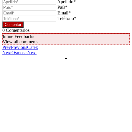
Apellido*
País*
Email*
Teléfono*
0
Comentarios
Inline Feedbacks
View all comments
Prev
Previous
Catex
Next
Osmosis
Next