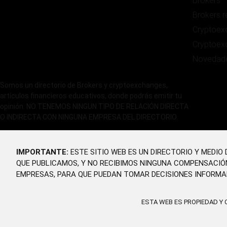
Brokers
Brokers 
Cryptoex
Cryptoex
Novedad
Somos un directorio de Brokers y cryptoexchanges,
artículos financieros educativos, donde podrás emitir tu
opinión. NO TENEMOS NINGUN TIPO DE RELACIÓN DIRECTA
O INDIRECTA CON NINGUNA EMPRESA DEL DIRECTORIO.
IMPORTANTE:
ESTE SITIO WEB ES UN DIRECTORIO Y MEDI
QUE PUBLICAMOS, Y NO RECIBIMOS NINGUNA COMPENSACIÓ
EMPRESAS, PARA QUE PUEDAN TOMAR DECISIONES INFORMA
ESTA WEB ES PROPIEDAD Y