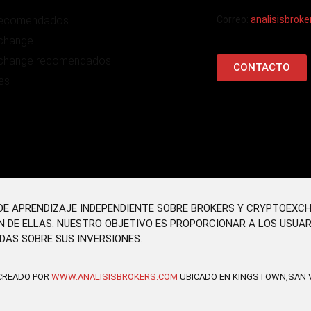
recomendados
Correo:
analisisbrok
change
change recomendados
CONTACTO
es
O DE APRENDIZAJE INDEPENDIENTE SOBRE BROKERS Y CRYPTOEXC
N DE ELLAS. NUESTRO OBJETIVO ES PROPORCIONAR A LOS USUA
DAS SOBRE SUS INVERSIONES.
 CREADO POR
WWW.ANALISISBROKERS.COM
UBICADO EN KINGSTOWN,SAN V