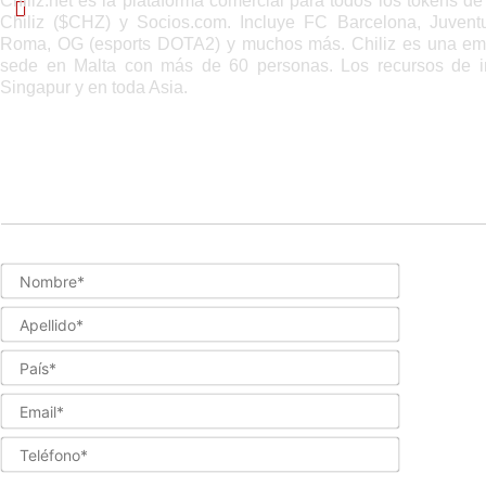
Chiliz.net es la plataforma comercial para todos los tokens d
Acerca de Chiliz
Chiliz ($CHZ) y Socios.com.
Incluye FC Barcelona, ​​Juvent
Roma, OG (esports DOTA2) y muchos más.
Chiliz es una e
sede en Malta con más de 60 personas.
Los recursos de 
Singapur y en toda Asia.
Nombre*
Apellido*
País*
Email*
Teléfono*