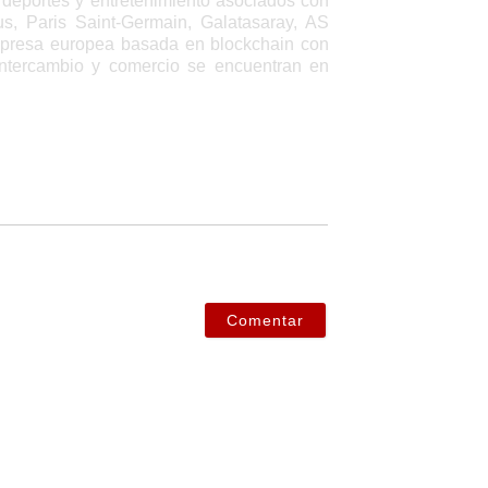
e deportes y entretenimiento asociados con
us, Paris Saint-Germain, Galatasaray, AS
mpresa europea basada en blockchain con
intercambio y comercio se encuentran en