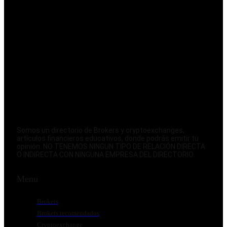
Somos un directorio de Brokers y cryptoexchanges,
artículos financieros educativos, donde podrás emitir tu
opinión. NO TENEMOS NINGUN TIPO DE RELACIÓN DIRECTA
O INDIRECTA CON NINGUNA EMPRESA DEL DIRECTORIO.
Menu
Brokers
Brokers recomendados
Cryptoexchange