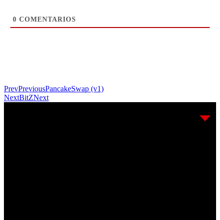
0
COMENTARIOS
Prev
Previous
PancakeSwap (v1)
Next
BitZ
Next