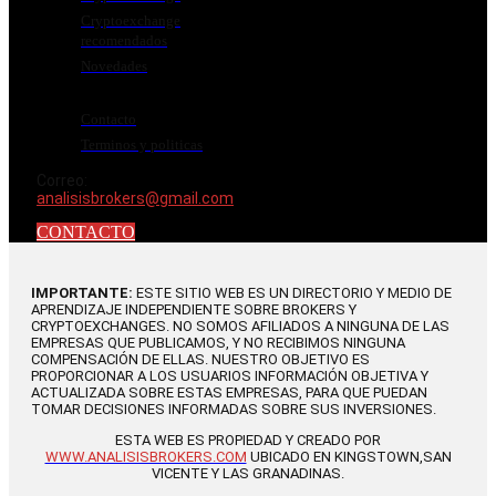
Cryptoexchange
recomendados
Novedades
Contacto
Terminos y politicas
Correo:
analisisbrokers@gmail.com
CONTACTO
IMPORTANTE:
ESTE SITIO WEB ES UN DIRECTORIO Y MEDIO DE
APRENDIZAJE INDEPENDIENTE SOBRE BROKERS Y
CRYPTOEXCHANGES. NO SOMOS AFILIADOS A NINGUNA DE LAS
EMPRESAS QUE PUBLICAMOS, Y NO RECIBIMOS NINGUNA
COMPENSACIÓN DE ELLAS. NUESTRO OBJETIVO ES
PROPORCIONAR A LOS USUARIOS INFORMACIÓN OBJETIVA Y
ACTUALIZADA SOBRE ESTAS EMPRESAS, PARA QUE PUEDAN
TOMAR DECISIONES INFORMADAS SOBRE SUS INVERSIONES.
ESTA WEB ES PROPIEDAD Y CREADO POR
WWW.ANALISISBROKERS.COM
UBICADO EN KINGSTOWN,SAN
VICENTE Y LAS GRANADINAS.