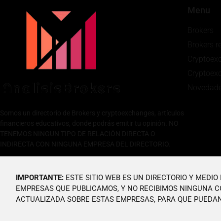
Menu
Brokers
Brokers 
Cryptoex
Cryptoex
Novedad
Somos un directorio de Brokers y cryptoexchanges, artículos
financieros educativos, donde podrás emitir tu opinión. NO
TENEMOS NINGUN TIPO DE RELACIÓN DIRECTA O
INDIRECTA CON NINGUNA EMPRESA DEL DIRECTORIO.
IMPORTANTE:
ESTE SITIO WEB ES UN DIRECTORIO Y MEDI
EMPRESAS QUE PUBLICAMOS, Y NO RECIBIMOS NINGUNA C
ACTUALIZADA SOBRE ESTAS EMPRESAS, PARA QUE PUEDAN