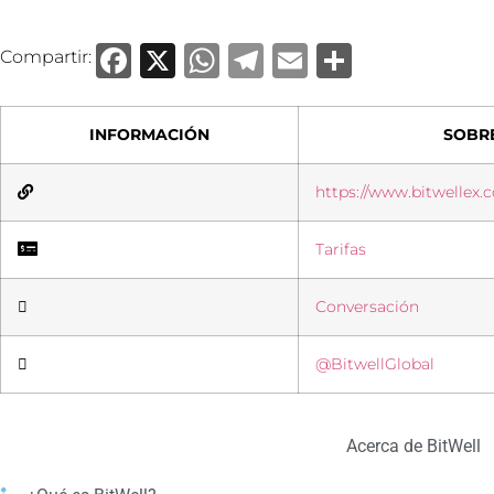
Facebook
X
WhatsApp
Telegram
Email
Compart
Compartir:
INFORMACIÓN
SOBR
https://www.bitwellex.
Tarifas
Conversación
@BitwellGlobal
Acerca de BitWell