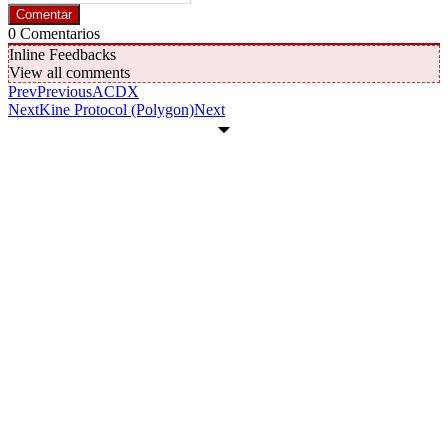
0
Comentarios
Inline Feedbacks
View all comments
Prev
Previous
ACDX
Next
Kine Protocol (Polygon)
Next