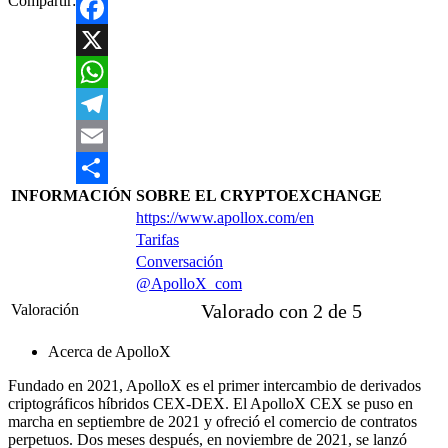
Compartir:
Facebook
X
WhatsApp
Telegram
Email
INFORMACIÓN
SOBRE EL CRYPTOEXCHANGE
Compartir
https://www.apollox.com/en
Tarifas
Conversación
@ApolloX_com





Valorado con 2 de 5
Valoración
Acerca de ApolloX
Fundado en 2021, ApolloX es el primer intercambio de derivados
criptográficos híbridos CEX-DEX. El ApolloX CEX se puso en
marcha en septiembre de 2021 y ofreció el comercio de contratos
perpetuos. Dos meses después, en noviembre de 2021, se lanzó