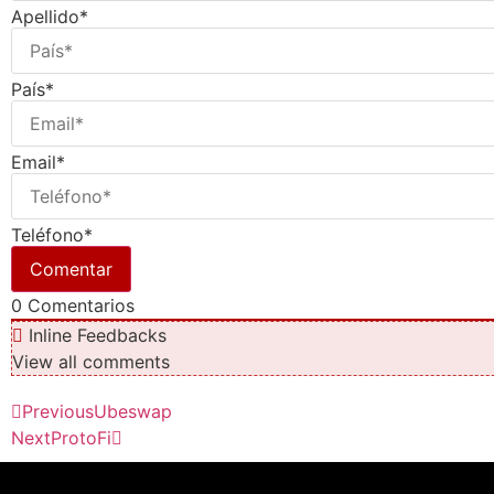
Apellido*
País*
Email*
Teléfono*
0
Comentarios
Inline Feedbacks
View all comments
Previous
Ubeswap
Next
ProtoFi