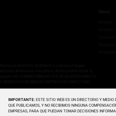
Menu
Brokers
Brokers 
Cryptoex
Cryptoex
Novedad
Somos un directorio de Brokers y cryptoexchanges,
artículos financieros educativos, donde podrás emitir tu
opinión. NO TENEMOS NINGUN TIPO DE RELACIÓN DIRECTA
O INDIRECTA CON NINGUNA EMPRESA DEL DIRECTORIO.
IMPORTANTE:
ESTE SITIO WEB ES UN DIRECTORIO Y MEDI
QUE PUBLICAMOS, Y NO RECIBIMOS NINGUNA COMPENSACIÓ
EMPRESAS, PARA QUE PUEDAN TOMAR DECISIONES INFORMA