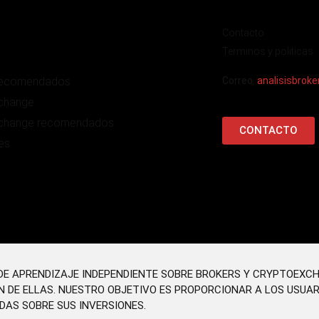
Contacto
Terminos y politicas
recomendados
Correo:
analisisbrok
change
change recomendados
CONTACTO
es
O DE APRENDIZAJE INDEPENDIENTE SOBRE BROKERS Y CRYPTOEXC
N DE ELLAS. NUESTRO OBJETIVO ES PROPORCIONAR A LOS USUA
DAS SOBRE SUS INVERSIONES.