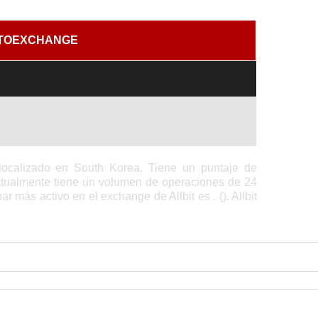
PTOEXCHANGE
localizado en South Korea. Tiene un puntaje de
ctualmente tiene un volumen de operaciones de 24
 más activo en el exchange de Allbit es . (). Allbit