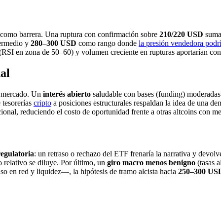
o como barrera. Una ruptura con confirmación sobre
210/220 USD
sumad
ermedio y
280–300 USD
como rango donde
la presión vendedora podrí
RSI en zona de 50–60) y volumen creciente en rupturas aportarían confia
al
el mercado. Un
interés abierto
saludable con bases (funding) moderadas 
 tesorerías
cripto
a posiciones estructurales respaldan la idea de una de
onal, reduciendo el costo de oportunidad frente a otras altcoins con me
egulatoria
: un retraso o rechazo del ETF frenaría la narrativa y devo
vo relativo se diluye. Por último, un
giro macro menos benigno
(tasas a
uso en red y liquidez—, la hipótesis de tramo alcista hacia
250–300 US