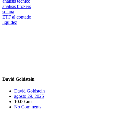
analisis tecnico
analisis brokers
solana
ETF al contado
liquidez
David Goldstein
David Goldstein
agosto 29, 2025
10:00 am
No Comments