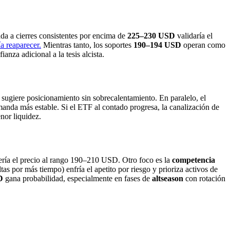
a a cierres consistentes por encima de
225–230 USD
validaría el
a reaparecer.
Mientras tanto, los soportes
190–194 USD
operan como
nza adicional a la tesis alcista.
sugiere posicionamiento sin sobrecalentamiento. En paralelo, el
manda más estable. Si el ETF al contado progresa, la canalización de
nor liquidez.
lvería el precio al rango 190–210 USD. Otro foco es la
competencia
ltas por más tiempo) enfría el apetito por riesgo y prioriza activos de
D
gana probabilidad, especialmente en fases de
altseason
con rotación