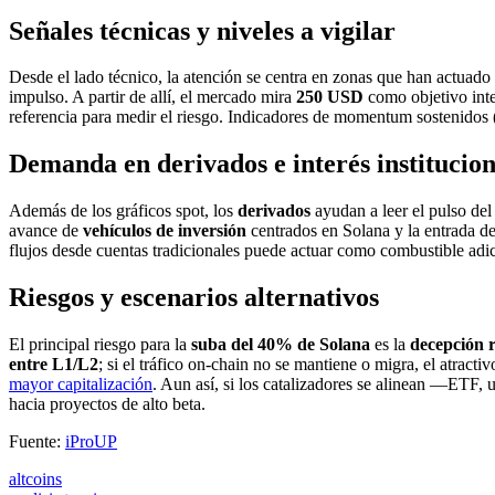
Señales técnicas y niveles a vigilar
Desde el lado técnico, la atención se centra en zonas que han actuad
impulso. A partir de allí, el mercado mira
250 USD
como objetivo int
referencia para medir el riesgo. Indicadores de momentum sostenidos (
Demanda en derivados e interés institucion
Además de los gráficos spot, los
derivados
ayudan a leer el pulso d
avance de
vehículos de inversión
centrados en Solana y la entrada de
flujos desde cuentas tradicionales puede actuar como combustible adici
Riesgos y escenarios alternativos
El principal riesgo para la
suba del 40% de Solana
es la
decepción r
entre L1/L2
; si el tráfico on-chain no se mantiene o migra, el atracti
mayor capitalización
. Aun así, si los catalizadores se alinean —ETF, 
hacia proyectos de alto beta.
Fuente:
iProUP
altcoins