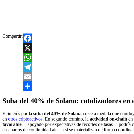
Compartir:
Facebook
X
WhatsApp
Telegram
Email
Compartir
Suba del 40% de Solana: catalizadores en 
El interés por la
suba del 40% de Solana
crece a medida que confluye
en
otros criptoactivos
. En segundo término, la
actividad on-chain
en 
favorable
—apoyado por expectativas de recortes de tasas— podría cana
escenarios de continuidad alcista si se materializan de forma coordina